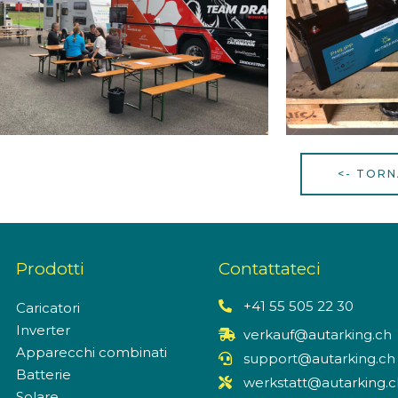
<- TORN
Prodotti
Contattateci
+41 55 505 22 30
Caricatori
Inverter
verkauf@autarking.ch
Apparecchi combinati
support@autarking.ch
Batterie
werkstatt@autarking.c
Solare