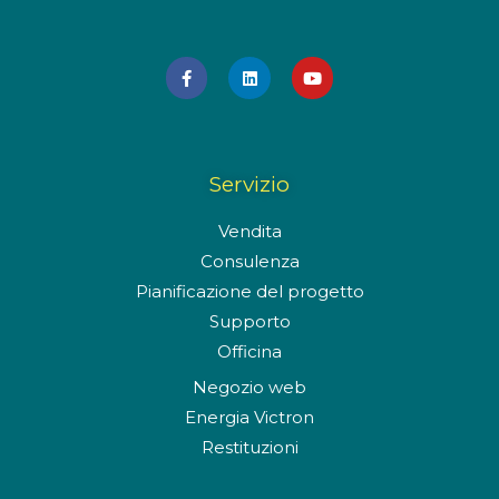
F
L
Y
a
i
o
c
n
u
e
k
t
b
e
u
o
d
b
o
i
e
k
n
Servizio
-
f
Vendita
Consulenza
Pianificazione del progetto
Supporto
Officina
Negozio web
Energia Victron
Restituzioni